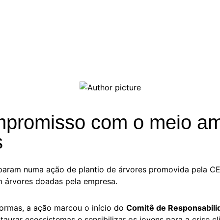
Junho 4, 2024
kiyamatabc@gmail.com
promisso com o meio amb
s
ciparam numa ação de plantio de árvores promovida pela C
m árvores doadas pela empresa.
formas, a ação marcou o início do
Comitê de Responsabili
taurar ecossistemas e sensibilizar os jovens para a crise cl